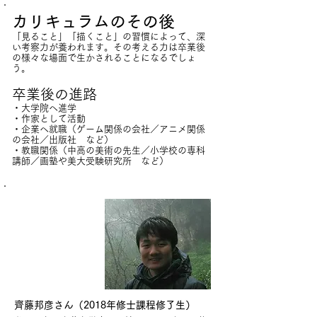
カリキュラムのその後
「見ること」「描くこと」の習慣によって、深
い考察力が養われます。その考える力は卒業後
の様々な場面で生かされることになるでしょ
う。
卒業後の進路
・大学院へ進学
・作家として活動
・企業へ就職（ゲーム関係の会社／アニメ関係
の会社／​出版社 など）
・教職関係（中高の美術の先生／小学校の専科
講師／画塾や美大受験研究所 など）
卒業生より
齊藤邦彦さん（2018年修士課程修了生）