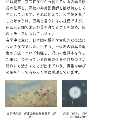
私は現在、京芸在学中から続けている古画の修
復の仕事と、高校の非常勤講師を掛け持ちして
生活しています。それに加えて、大学院を修了
した年からは、農業と言うには小規模ですが、
田んぼと畑で米と野菜を育てることを始め、絵
のモチーフにもしています。
在学中は主に、日本画の模写や古典的な技法に
ついて学びました。中でも、土佐派の絵具の混
色の方法について勉強し、沢山の色見本を作っ
た事は、今やっている修復の仕事や自身の作品
制作にも活かすことが出来ており、貴重な学び
の場を与えてもらった事に感謝しています。
在学時作品：信貴山縁起絵巻模写（部
作品「綿毛」（部
分）
分）2020年制作