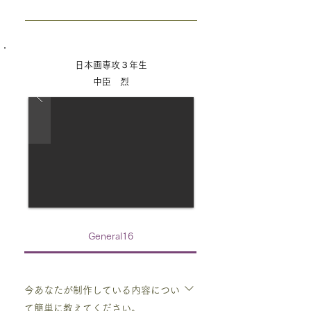
ました。 当たり前の生活の中で感動でき
は続けたいと思っています。が、大学に入
るというのは、とてもお得なような気がし
ってからはまだ断片的ではあるもののいろ
頑張れなんて無責任な言葉は言いません。
て自分は嬉しかったです。
いろなことに触れる機会が増えて、あれこ
大丈夫なんて不明瞭なことも言いません。
れやってみたいと思うことが増えて少々揺
ただただ、自分の積み重ねたものを信じて
日本画専攻３年生
るぎつつあります。
ほしいと思っています。 自信って、時々
中臣 烈
自分が思ってもみなかった魔法みたいな効
力を発揮するときがあるので、自分を卑下
したい時こそ、一番自分の支えになってく
れます！
General16
今あなたが制作している内容につい
て簡単に教えてください。