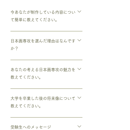
今あなたが制作している内容につい
て簡単に教えてください。
今は2回生なので基礎的な部分、「見る」
ことについて鍛えることを目的とした制作
日本画専攻を選んだ理由はなんです
を行ってます。
か？
元々鉱物が好きということで、それをその
素材のまま絵の具にするという日本画に興
あなたの考える日本画専攻の魅力を
味は持っていました。ただ、自分には日本
教えてください。
画に対する知識があまりにもなかったの
で、まずはどんな雰囲気なのか知ってみよ
とても魅力的だと思ったのは物の「見方」
うという気持ちで1回生の後期に日本画を
が徐々に変わってきたことです。どんなも
大学を卒業した後の将来像について
専攻してみました。
の、例えばその辺に生えている植物や、毎
教えてください。
日見ている風景でさえも見方が変わるだけ
でそのものの新鮮さが大きく変わって、あ
就職などして金銭的な部分は確保しなが
ちこちに目を向けるのがとても楽しくなり
ら、それでも自分の求めているような制作
受験生へのメッセージ