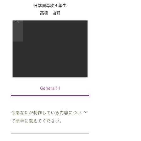
いものがあるとすぐに購入してしまうので
ます。 今は目の前のことに精一杯で、将
でしっかり学科でも点数が取れるようにし
日本画専攻４年生
道具に振り回されないようにしていかない
来のことまで考えられないですね笑
ていった方が多少なりとも余裕が生まれる
髙橋 由莉
とダメなのでその点で危険ですね。 日本
と思うので勉強もそれなりに頑張った方が
画では、「線」が作品にとって重要な要素
良いかなって思います。 試験本番はいつ
であり、一本の線だけで重さや軽さ、硬さ
もより大きい実技模試なんだと思って挑む
や柔らかさまでも表現することができ、
とガチガチにならず良いぐらいの緊張の中
「線」の無数に存在する表情を先人から学
でやれると思うので僕はそうやって試験本
び取り、自分の作品に昇華させることがで
番挑みました。笑
き、先人すらも超える作品を描けるように
なる為に日々研究していく楽しさがあると
思います。
General11
今あなたが制作している内容につい
て簡単に教えてください。
写生を通して自分の描きたいモチーフの良