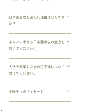
今は、中国の宗元画と言われる絵画を模写
しています。 自分は花鳥画に興味がある
日本画専攻を選んだ理由はなんです
ので、宗元画の中でも鳥や植物が描いてあ
か？
る作品ピックアップして、あげ写しと言わ
れる方法で模写しています。
自分は小学校から絵画教室に通っていて、
先生が日本画家であり身近に日本画があっ
あなたの考える日本画専攻の魅力を
たのが一つの要因だったと思います。高校
教えてください。
の時の担任が、京芸の日本画を卒業してい
た先生である種の憧れもあり、あとは、デ
昔からほとんど形を変えずに受け継がれて
ッサンが好きだったのでとにかく描くこと
きた画材や技法を使い、素材と対話する面
大学を卒業した後の将来像について
ができるのは何処だろうと考えた結果、日
白さがあると思います。鉱物を砕いて作ら
教えてください。
本画しかなかったので迷わず日本画！って
れる絵具や様々な道具には、ある種の魔力
感じでした。
があって沼にハマったら抜けられなるくら
今は保存修復の道に行くか、自主制作をし
い深い世界が存在しているのが個人的には
ていくか悩んでいる最中です。 作家とし
受験生へのメッセージ
とても魅力的であり同時に危険をも備えて
てやっていければいいのですが、難しいと
いるのではないかと考えています。自分
思うので何かしら日本画というものに携わ
自分は勉強が苦手だったので、受験勉強が
は、かなり画材や道具に興味があって珍し
っていける事をしていきたいなと考えてい
苦行でしたが出来るに越したことはないの