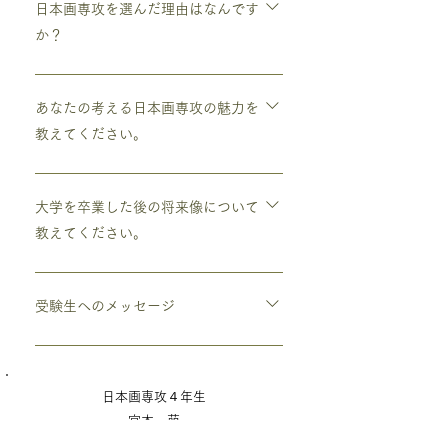
さや雰囲気を探り、作品にしていきます。
日本画専攻を選んだ理由はなんです
今は木に興味があり、神社の御神木の根っ
か？
こ部分を写生しています。神秘的で不思議
な雰囲気を本画で出せたらと思っていま
日本画画材の生み出す色合いに惹かれまし
す。
た。 初めて岩絵具を触った時にはアクリ
あなたの考える日本画専攻の魅力を
ルとは違う粒子状の絵の具に戸惑ったので
教えてください。
すが、今では粗い表面の物質感や塗り重ね
た際でも下の色合いが響き合う感じが綺麗
絵作りに関してを一から考え、学べるとこ
でとても好きです。
ろだと思います。 1、2回生で課題を通し
大学を卒業した後の将来像について
ていろんな写生方法を行い体験できます。
教えてください。
3回生からの自由制作では一つの作品を完
成させるまでの間、写生から着彩途中の際
仕事をしながらも絵を続けていけたらと思
に定期的に合評を挟むことでアドバイスを
っていますが、不安定な景気ですので社会
受験生へのメッセージ
もらいながら自分の作品について考えてい
に出たら難しいのではと感じています。今
くことができます。 3回生から3つのゼミ
の環境を最大限活用しながら就職や大学院
受験日当日に忘れ物をしないように、念入
に分かれていくのですが他ゼミの先生にも
への進学などの準備を進めていきたいと思
りなチェックをお勧めします！ 感染症流
お願いしたら絵を見てもらえます。とても
日本画専攻４年生
います。
行下という厳しい状況ではありますが、一
勉強になります！
宮本 萌
緒に頑張りましょう！ 体調に気をつけて
お過ごしください。