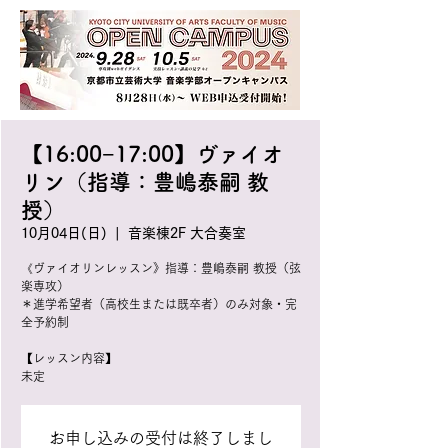
【16:00−17:00】ヴァイオ
リン（指導：豊嶋泰嗣 教
授）
10月04日(日)
  |  
音楽棟2F 大合奏室
《ヴァイオリンレッスン》指導：豊嶋泰嗣 教授（弦
楽専攻）
＊進学希望者（高校生または既卒者）のみ対象・完
全予約制
【レッスン内容】
未定
お申し込みの受付は終了しまし