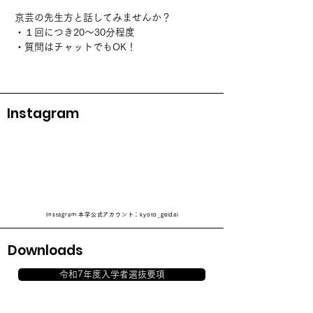
京芸の先生方と話してみませんか？
・１回につき20～30分程度
・質問はチャットでもOK！
Instagram
Instagram 本学公式アカウント：kyoto_geidai
Downloads
令和7年度入学者選抜要項