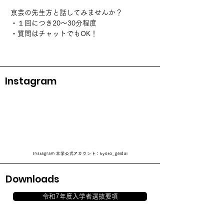
京芸の先生方と話してみませんか？
・１回につき20～30分程度
・質問はチャットでもOK！
Instagram
Instagram 本学公式アカウント：kyoto_geidai
Downloads
令和7年度入学者選抜要項