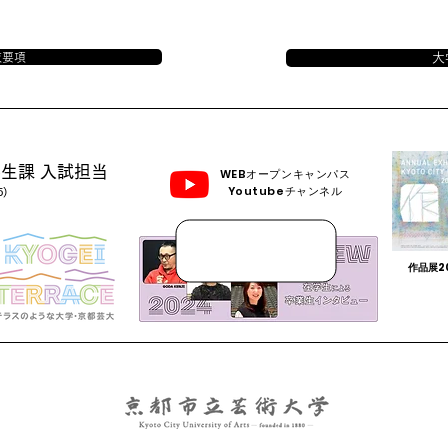
抜要項
大
生課 入試担当
WEBオープンキャンパス
Youtubeチャンネル
5)
作品展2