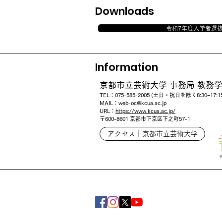
Downloads
令和7年度入学者選
Information
京都市立芸術大学 事務局 教務学
TEL：075
-585-2005 (土日・祝日を除く8:30−17:1
MAIL：
web-oc@kcua.ac.jp
URL：
https://www.kcua.ac.jp/
〒600-8601
京都市下京区下之町57-1
アクセス｜京都市立芸術大学